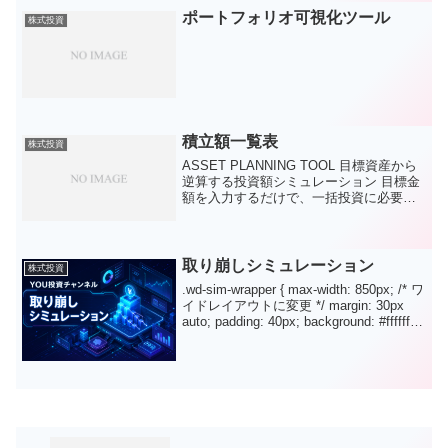
ポートフォリオ可視化ツール
株式投資
積立額一覧表
株式投資
ASSET PLANNING TOOL 目標資産から
逆算する投資額シミュレーション 目標金
額を入力するだけで、一括投資に必要な
元本と、毎月の積立額を利回り・運用期
間ごとに比較できます。 目標資産額 ¥ 万
円 3,000万円 5,000万円 ...
取り崩しシミュレーション
株式投資
.wd-sim-wrapper { max-width: 850px; /* ワ
イドレイアウトに変更 */ margin: 30px
auto; padding: 40px; background: #ffffff;
border-radi...