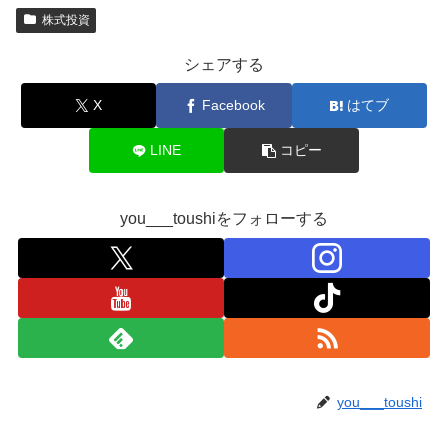
株式投資
シェアする
X
Facebook
はてブ
LINE
コピー
you___toushiをフォローする
you___toushi