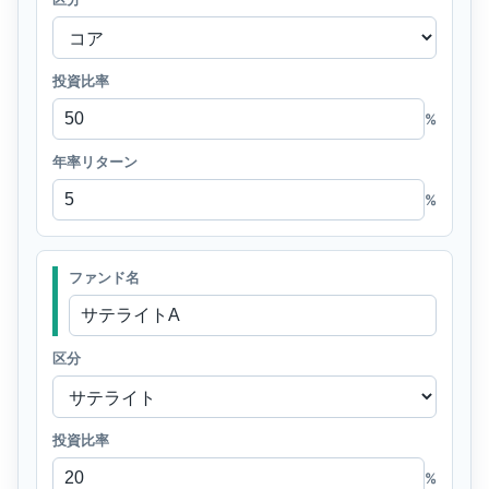
投資比率
%
年率リターン
%
ファンド名
区分
投資比率
%